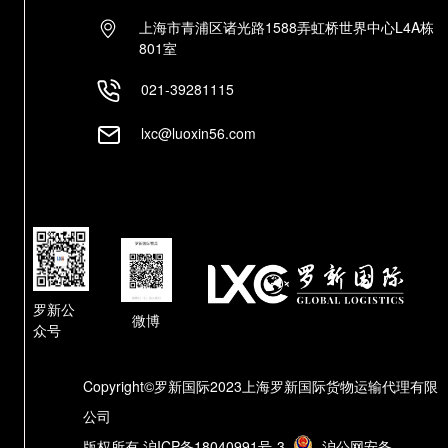
上海市青浦区诸光路1588弄虹桥世界中心L4A栋
801室
021-39281115
lxc@luoxin56.com
罗新公
微博
众号
Copyright©罗新国际2023上海罗新国际货物运输代理有限
公司
版权所有
沪ICP备18040991号-3
沪公网安备