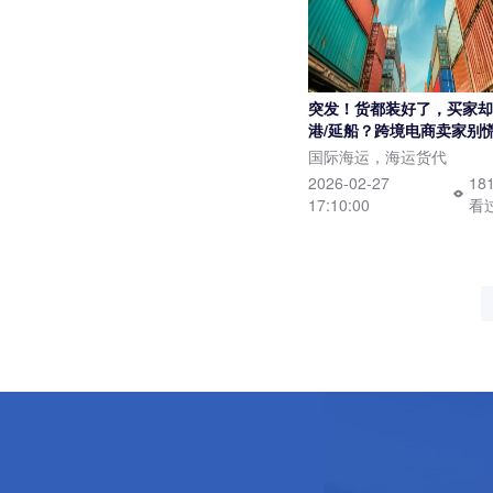
突发！货都装好了，买家却
港/延船？跨境电商卖家别
看这里
国际海运，海运货代
2026-02-27
18
17:10:00
看