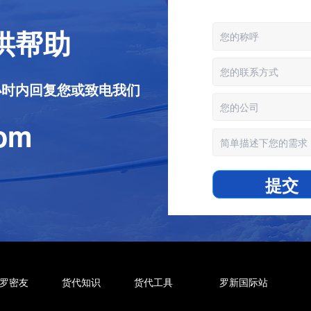
供帮助
24小时内回复您或致电我们
com
提交
罗密友
货代知识
货代工具
罗新国际站