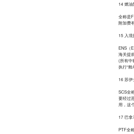
14 燃
全称是F
附加费
15 入
ENS（E
海关提前
(所有
执行“
16 苏
SCS全
要经过
用，这
17 巴
PTF全称