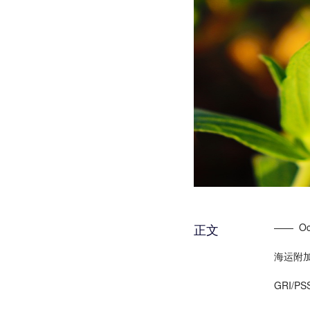
正文
—— Oc
海运附
GRI/PS