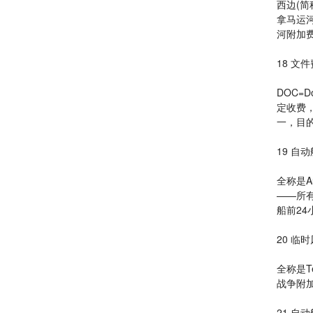
西边(
拿马运
河附加
18 文件
DOC=
定收费
一，目
19 自
全称是A
——所
船前24
20 临
全称是Te
战争附
21 自