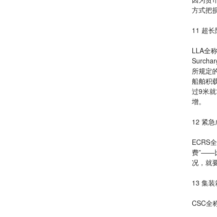
方式把
11 超
LLA全称是
Surch
所规定
船舶积
过9米
增。
12 紧
ECRS全
费”—
况，就
13 集
CSC全称