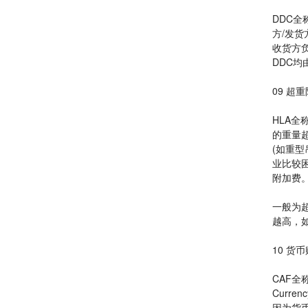
DDC全称
方/发货
收货方
DDC均
09 超
HLA全称是
的重量
(如重
业比较
附加费
一般为
越高，
10 货
CAF全称是
Curre
因为货