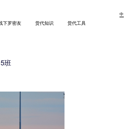
中
线下罗密友
货代知识
货代工具
5班