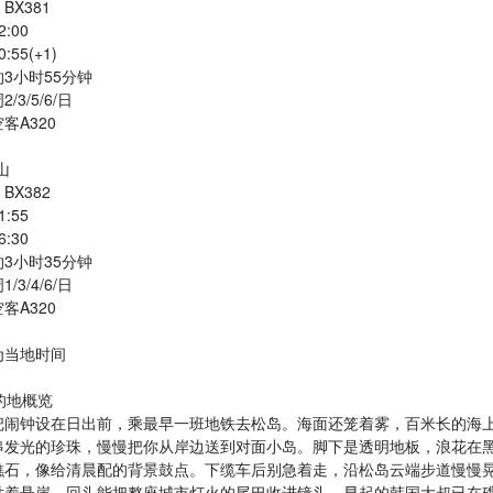
BX381
:00
55(+1)
3小时55分钟
/3/5/6/日
客A320
山
BX382
:55
:30
3小时35分钟
/3/4/6/日
客A320
为当地时间
的地概览
把闹钟设在日出前，乘最早一班地铁去松岛。海面还笼着雾，百米长的海
串发光的珍珠，慢慢把你从岸边送到对面小岛。脚下是透明地板，浪花在
礁石，像给清晨配的背景鼓点。下缆车后别急着走，沿松岛云端步道慢慢
贴着悬崖，回头能把整座城市灯火的尾巴收进镜头。早起的韩国大叔已在