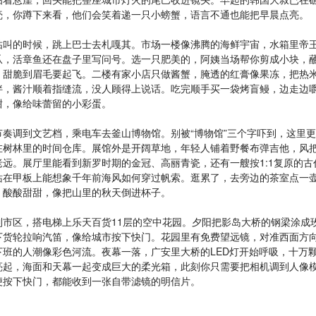
壳，你蹲下来看，他们会笑着递一只小螃蟹，语言不通也能把早晨点亮。
咕叫的时候，跳上巴士去札嘎其。市场一楼像沸腾的海鲜宇宙，水箱里帝
爪，活章鱼还在盘子里写问号。选一只肥美的，阿姨当场帮你剪成小块，
，甜脆到眉毛要起飞。二楼有家小店只做酱蟹，腌透的红膏像果冻，把热
拌，酱汁顺着指缝流，没人顾得上说话。吃完顺手买一袋烤盲鳗，边走边
甜，像给味蕾留的小彩蛋。
节奏调到文艺档，乘电车去釜山博物馆。别被“博物馆”三个字吓到，这里
在树林里的时间仓库。展馆外是开阔草地，年轻人铺着野餐布弹吉他，风
老远。展厅里能看到新罗时期的金冠、高丽青瓷，还有一艘按1:1复原的古
站在甲板上能想象千年前海风如何穿过帆索。逛累了，去旁边的茶室点一
，酸酸甜甜，像把山里的秋天倒进杯子。
到市区，搭电梯上乐天百货11层的空中花园。夕阳把影岛大桥的钢梁涂成
下货轮拉响汽笛，像给城市按下快门。花园里有免费望远镜，对准西面方
下班的人潮像彩色河流。夜幕一落，广安里大桥的LED灯开始呼吸，十万
亮起，海面和天幕一起变成巨大的柔光箱，此刻你只需要把相机调到人像
便按下快门，都能收到一张自带滤镜的明信片。