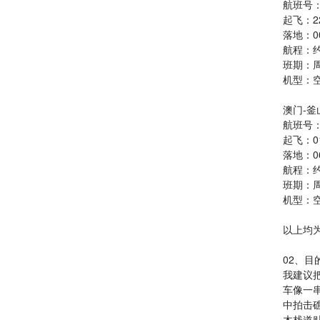
航班号：
起飞：22
落地：00:
航程：约
班期：周2
机型：空
澳门-釜
航班号：
起飞：01
落地：06
航程：约
班期：周1
机型：空
以上均
02、目
我建议
车像一
中拍击
木栈道