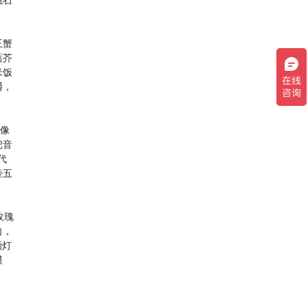
王蟹
蘸芥
米饭
嚼，
更像
把音
代
壶五
玫瑰
向，
颗灯
模