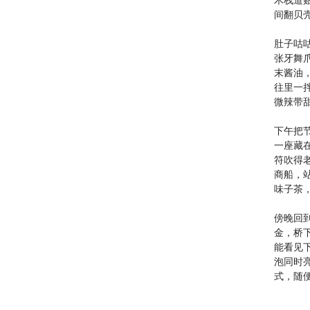
间翻贝
肚子咕
张牙舞
末酱油
往里一
微辣带
下午把
一座藏
符吹得
商船，
味子茶
傍晚回
金，桥
能看见
泡同时
式，随