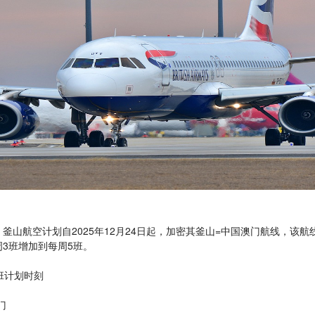
釜山航空计划自2025年12月24日起，加密其釜山=中国澳门航线，该航
周3班增加到每周5班。
班计划时刻
门