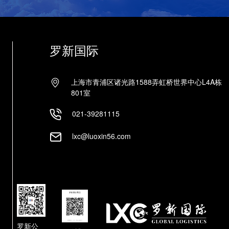
罗新国际
上海市青浦区诸光路1588弄虹桥世界中心L4A栋
801室
021-39281115
lxc@luoxin56.com
罗新公