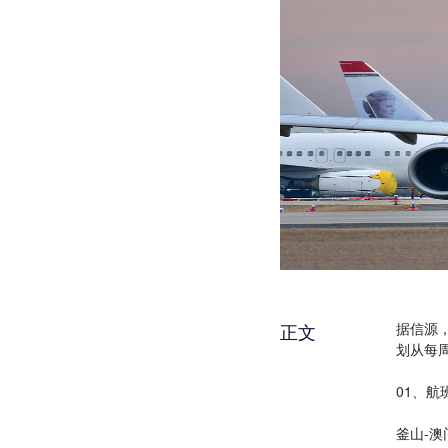
正文
据信源，
划从每
01、航
釜山-澳